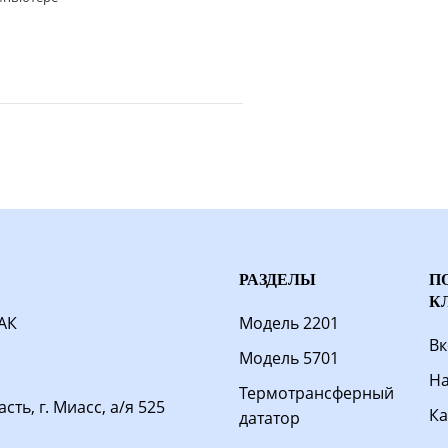
РАЗДЕЛЫ
П
К
АК
Модель 2201
Вк
Модель 5701
На
Термотрансферный
ть, г. Миасс, а/я 525
Ка
дататор